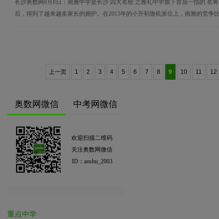
长沙奥数网8月8日：南雅中学是长沙 四大名校 之雅礼中学旗下首屈一指的 名将 
后，得到了越来越多家长的拥护。在2013年的小升初微机派位上，南雅的竞争比例
上一页
1
2
3
4
5
6
7
8
9
10
11
12
奥数网微信
中考网微信
欢迎扫描二维码
关注奥数网微信
ID：aoshu_2003
重点中学