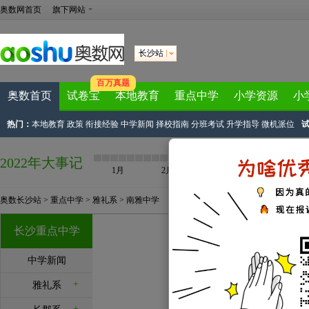
奥数网首页
旗下网站
长沙站
百万真题
奥数首页
试卷宝
本地教育
重点中学
小学资源
小
热门：
本地教育
政策
衔接经验
中学新闻
择校指南
分班考试
升学指导
微机派位
2022年大事记
1月
2月
3月
4月
奥数长沙站
>
重点中学
>
雅礼系
>
南雅中学
长沙重点中学
中学新闻
+
雅礼系
+