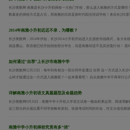
长沙奥数网 南雅是长沙小升初择校一大热门学校，那么进入南雅的方式是哪些
数最多的择校方式是占坑，而南雅的坑班是新时代阳光培训学校！来自长沙E度论坛
2014年南雅小升初迟迟不录，为哪般？
长沙奥数网：2014年伊始，长沙2014小升初开始进入生源抢夺战模式，各大名
就连麓山、双语都已经开始招收部分学生，但是南雅却还不见其丝毫行动！ 面对南
如何通过“自荐”上长沙市南雅中学
长沙奥数网12月23日：每年到有相当一部分同学是通过 自荐 这一方式进入长
么样才能通过这一方式进入南雅呢？一起来看看吧！ 自从南雅中学不再举行公开的
详解南雅小升初语文真题题型及命题趋势
长沙奥数网9月26日：南雅中学小升初入学语文试卷一般由积累运用、阅读理解
这三部分的分值比重不同学校略有差别。依据考试时间的长短，作文分值也根据每
南雅中学小升初择校究竟有多“俏”