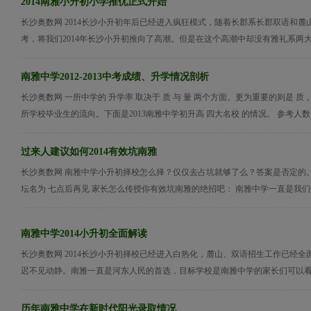
2014南雅小升初小学推优正式开始
长沙奥数网 2014长沙小升初年后已经进入疯狂模式，随着长郡系长郡双语和麓
考，将我们2014年长沙小升初推向了高潮。但是在这个高潮中却没有雅礼系两大王牌
南雅中学2012-2013中考成绩、升学情况剖析
长沙奥数网 一所中学的 升学率 取决于 质 与 量 两个方面。更为重要的则是 质 
所学校毕业生的流向。下面是2013南雅中学初升高 四大名校 的情况。 参考人数 .
过来人建议如何2014有效坑南雅
长沙奥数网 南雅中学小升初择校怎么择？仅仅去占坑就够了么？答案是否定的
坛名为 七点后再见 家长怎么传授你有效坑南雅的绝招吧： 南雅中学一直是我们长沙
南雅中学2014小升初全面解读
长沙奥数网 2014长沙小升初择校已经进入白热化，麓山、双语招生工作已经
迟不见动静。南雅一直是河东人民的首选，目标学校是南雅中学的家长们可以看看来
历年南雅中学在新时代阳光录取情况