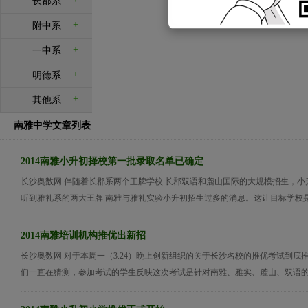
长郡系
+
附中系
+
一中系
+
明德系
+
其他系
南雅中学文章列表
2014南雅小升初择校第一批录取名单已确定
长沙奥数网 伴随着长郡系两个王牌学校 长郡双语和麓山国际的大规模招生，小
听到雅礼系的两大王牌 南雅与雅礼实验小升初招生过多的消息。这让目标学校是南
2014南雅培训机构推优出新招
长沙奥数网 对于本周一（3.24）晚上创新组织的关于长沙名校的推优考试到底
们一直在猜测，参加考试的学生反映这次考试是针对南雅、雅实、麓山、双语的推