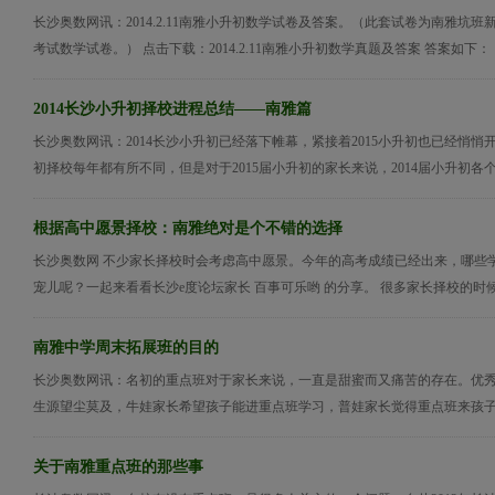
长沙奥数网讯：2014.2.11南雅小升初数学试卷及答案。（此套试卷为南雅坑
考试数学试卷。） 点击下载：2014.2.11南雅小升初数学真题及答案 答案如下： 【
2014长沙小升初择校进程总结——南雅篇
长沙奥数网讯：2014长沙小升初已经落下帷幕，紧接着2015小升初也已经悄悄
初择校每年都有所不同，但是对于2015届小升初的家长来说，2014届小升初各个名
根据高中愿景择校：南雅绝对是个不错的选择
长沙奥数网 不少家长择校时会考虑高中愿景。今年的高考成绩已经出来，哪些
宠儿呢？一起来看看长沙e度论坛家长 百事可乐哟 的分享。 很多家长择校的时候都
南雅中学周末拓展班的目的
长沙奥数网讯：名初的重点班对于家长来说，一直是甜蜜而又痛苦的存在。优
生源望尘莫及，牛娃家长希望孩子能进重点班学习，普娃家长觉得重点班来孩子来
关于南雅重点班的那些事