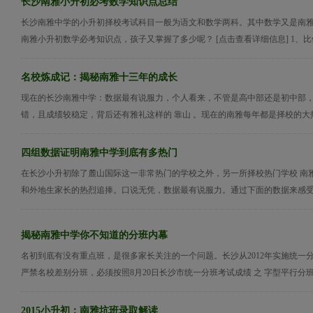
长沙南雅小升初必考数学知识点总结
长沙南雅中学的小升初择校考试科目一般为语文和数学两科。其中数学又是南
南雅小升初数学必考知识点，孩子又掌握了多少呢？ [点击查看详细信息] 1、比例
名校炼成记：揭秘南雅十三年的成长
现在的长沙南雅中学：数据最有说服力，个人看来，不管是高中部还是初中部
错，且成绩较稳定，背后还有雅礼这样的 靠山 。现在的南雅每年都是择校的大热门。 
四组数据证明南雅中学到底有多热门
在长沙小升初除了麓山国际这一非常热门的学校之外，另一所择校热门学校 南
和外地生家长的热烈追捧。口说无凭，数据最有说服力。通过下面的数据来感受下
揭秘南雅中学你不知道的分班内幕
名初到底有没有重点班，是很多家长关注的一个问题。长沙从2012年实施统一
严禁名校差别分班，必须按照8月20日长沙市统一分班考试成绩 之 字型平行分班。
2015小升初：南雅坑班录取解读