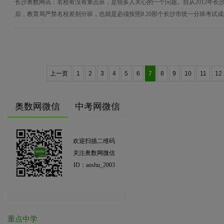
长沙奥数网讯：名校有没有重点班，是很多人关心的一个问题。自从2012年长
后，教育局严禁名校差别分班，也就是必须按照8.20那个长沙市统一分班考试成绩
上一页
1
2
3
4
5
6
7
8
9
10
11
12
奥数网微信
中考网微信
欢迎扫描二维码
关注奥数网微信
ID：aoshu_2003
重点中学