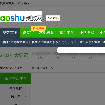
奥数网首页
旗下网站
长沙站
百万真题
奥数首页
试卷宝
本地教育
重点中学
小学资源
小
热门：
本地教育
政策
衔接经验
中学新闻
择校指南
分班考试
升学指导
微机派位
2022年大事记
1月
2月
3月
4月
奥数长沙站
>
重点中学
>
雅礼系
>
南雅中学
长沙重点中学
中学新闻
+
雅礼系
+