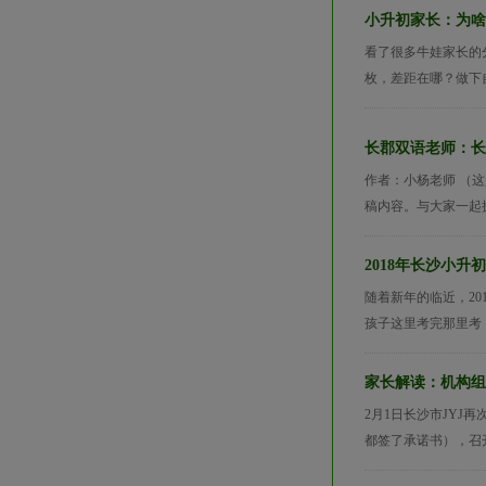
小升初家长：为啥
看了很多牛娃家长的
枚，差距在哪？做下自
长郡双语老师：长
作者：小杨老师 （
稿内容。与大家一起探
2018年长沙小
随着新年的临近，2
孩子这里考完那里考
家长解读：机构组
2月1日长沙市JYJ
都签了承诺书），召