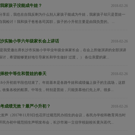
我家孩子没能成牛娃？
2018-02-26
分享后，我也在自我反剩为什么别人家孩子能成为牛娃，我家孩子却只是普娃一
我检讨！我和孩子爸爸各司其职，孩子的小升初主要是由我负责的。 ...
沙实验小学六年级家长会上讲话
2018-02-26
这是我受邀出席长沙市实验小学毕业年级全体家长会，在会上所做演讲的全部演讲
讨，希望能够更好地引导家长和学生做好 过渡 。） 各位亲爱的家...
升初择校中等生和普娃的春天
2018-02-26
018小升初前半段也结束了。年前基本是各路牛娃和成绩偏上孩子的主战场，这群
，收集各校的船票。中等生，特别是普娃，只能羡慕他们先上岸。很多...
考成绩无效？最严小升初？
2018-02-26
再次发声（2017年11月9日也召开过规范民办招生的会议，各民办学校和教育局当时
开民办初中规范招生声明发布会，长沙市湘一立信学校副校长黄兴若代...