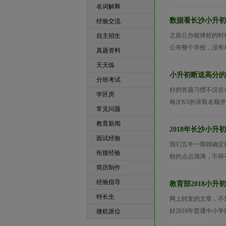
名词解释
数据看长沙小升初
经验交流
之前公办能择校的时
自主招生
公布整个学校，没有
真题资料
天天练
小升初断送高分的
分班考试
好的答题习惯不仅在
学区房
每次KS的录取名额
常见问题
教育新闻
2018年长沙小升
面试经验
我们五年一期就确定
衔接经验
校的点点滴滴，不得不
简历制作
经验指导
教育部2018小
特长生
网上转发的文章，不
好2018年普通中小
微机派位