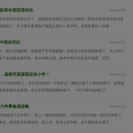
际和长郡双语对比
2018-03-06
是长郡系的老牌公办了，虽然现在政策不允许公办择校，民办学校发展也相当迅
然很热门，不少家长希望孩子能进入其中一所求学。也经常看到一些家...
中综合对比
2018-03-02
斗，截止到现阶段，很多孩子手里都握着一张甚至几张学校的船票了。对上岸心
接下来就是选择学校。民办学校之间，参考学校往年的办学成绩，已经...
，追根究底原因还在小学！
2018-02-26
孩子学业的道路上，非常关注的第一个转折点！都想让孩子上更好的初中，获得更
是很多家长会发现，在小学里明明很棒的孩子，一到了初中就掉队了...
六件事备战攻略
2018-02-26
小升初就进入后半段了。按上一届的择校进程，4月20日就开始第一批正式录取了。
来说，时间是非常紧迫的。想上岸，想考上好学校，这个寒假肯定是不...