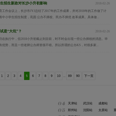
生招生新政对长沙小升初影响
2018-02-26
工作会议上，长沙市JYJ总结了2017年的工作成果，并对2018年的工作做了计
中小学生招生制度，巩固 公办不择校、民办不择优 改革成果。具体做...
试是“大坑”？
2018-02-26
仍在执行中，但2018小升初截止到目前，时不时会出现一些公办择校的消息。毕
有优势，而且一些老牌公办师资很不错。所以所谓的公办KS，对很多家...
1
2
3
4
5
6
7
8
9
10
...
89
90
下一页
天津站
武汉站
成都站
郑州站
沈阳站
太原站