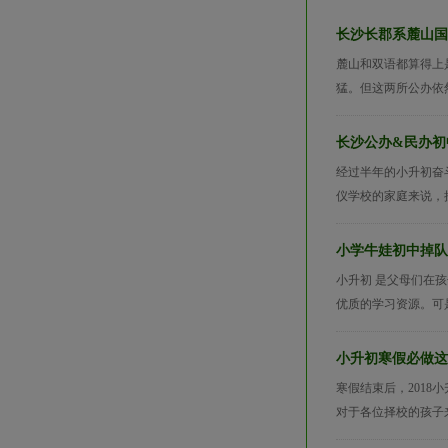
长沙长郡系麓山国
麓山和双语都算得上
猛。但这两所公办依
长沙公办&民办初
经过半年的小升初奋
仪学校的家庭来说，
小学牛娃初中掉队
小升初 是父母们在
优质的学习资源。可
小升初寒假必做这
寒假结束后，2018
对于各位择校的孩子