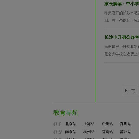
家长解读：中小学
昨天召开的长沙市教育
划。有一条提到：完善
长沙小升初公办考
虽然最严小升初政策
竟公办学校在收费上
上一页
教育导航
北京站
上海站
广州站
深圳站
南京站
杭州站
济南站
苏州站