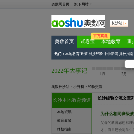
奥数网首页
旗下网站
长沙站
百万真题
奥数首页
试卷宝
本地教育
重
热门：
本地教育
政策
衔接经验
中学新闻
择校指南
2022年大事记
1月
2月
奥数长沙站
>
小升初
>
经验交流
长沙经验交流文章
长沙本地教育频道
本地资讯
为什么相同班级孩
教育政策
父母的教育思想和理
择校指南
才，而且还会对学生