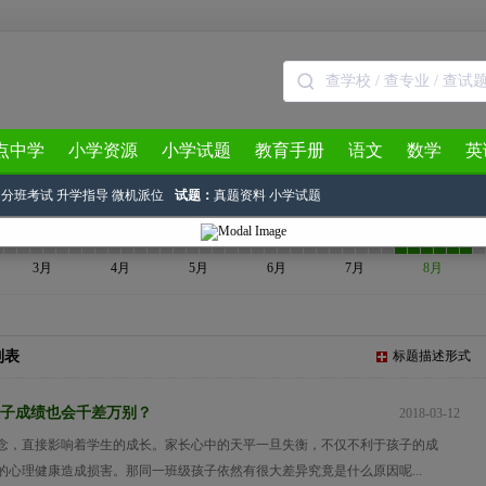
点中学
小学资源
小学试题
教育手册
语文
数学
英
分班考试
升学指导
微机派位
试题：
真题资料
小学试题
3月
4月
5月
6月
7月
8月
列表
标题描述形式
子成绩也会千差万别？
2018-03-12
念，直接影响着学生的成长。家长心中的天平一旦失衡，不仅不利于孩子的成
的心理健康造成损害。那同一班级孩子依然有很大差异究竟是什么原因呢...