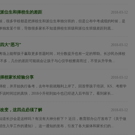
派位生和择校生的差距
2018-03-12
候，很多学校都是把择校生和派位生单独分班的，但是公布中考成绩的时候，是
单独发某个班，导致很多家长不知道择校生班级和派位生班级差距到底...
四大“恶习”
2018-03-12
考场上能帮孩子赢取更多答题时间，对分数提升也有一定的帮助。长沙民办择校
并不多，几分的差距可能就会让孩子与心仪学校擦肩而过，不管从升学角...
初择校家长经验分享
2018-03-12
择校，并开始执行备考，去年年前就顺利上岸了。回首带孩子培训、KS、考察学
说时间过的真快，2018小升初到如今也已经进入后半段了。看到家长...
升初改变，这四点必须了解
2018-03-12
知道长沙会是这样吗？有没有大神分析下？ 近日，教育部办公厅发布了《关于做
学招生入学工作的通知》。这一通知的发布，引发了各大媒体和家长们的...