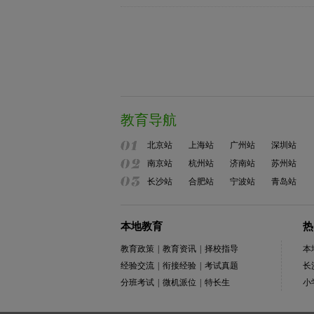
教育导航
北京站
上海站
广州站
深圳站
南京站
杭州站
济南站
苏州站
长沙站
合肥站
宁波站
青岛站
本地教育
热
教育政策
|
教育资讯
|
择校指导
本
经验交流
|
衔接经验
|
考试真题
长
分班考试
|
微机派位
|
特长生
小