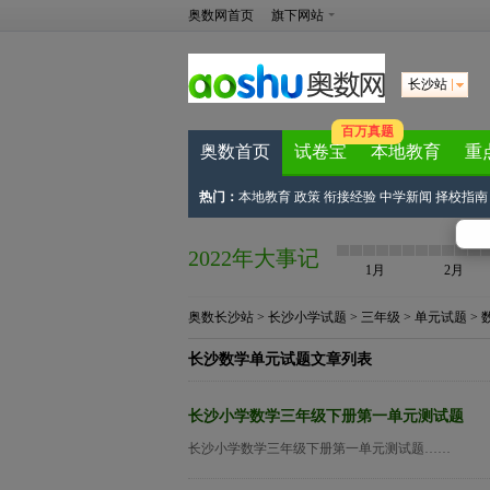
奥数网首页
旗下网站
长沙站
百万真题
奥数首页
试卷宝
本地教育
重
热门：
本地教育
政策
衔接经验
中学新闻
择校指南
2022年大事记
1月
2月
奥数长沙站
>
长沙小学试题
>
三年级
>
单元试题
>
长沙数学单元试题文章列表
长沙小学数学三年级下册第一单元测试题
长沙小学数学三年级下册第一单元测试题……