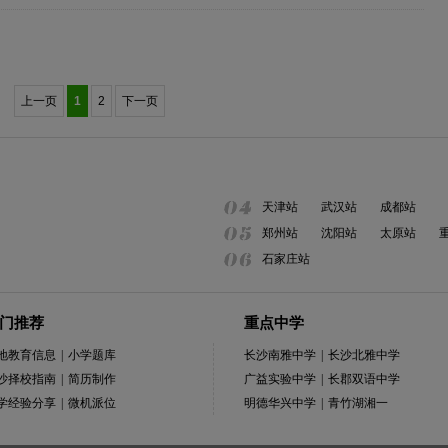
上一页
1
2
下一页
天津站
武汉站
成都站
郑州站
沈阳站
太原站
石家庄站
门推荐
重点中学
地教育信息
|
小学题库
长沙南雅中学
|
长沙北雅中学
沙择校指南
|
简历制作
广益实验中学
|
长郡双语中学
学经验分享
|
微机派位
明德华兴中学
|
青竹湖湘一