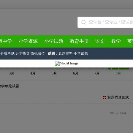
点中学
小学资源
小学试题
教育手册
语文
数学
英
分班考试
升学指导
微机派位
试题：
真题资料
小学试题
3月
4月
5月
6月
7月
8月
数学单元试题
标题描述形式
2019-03-04