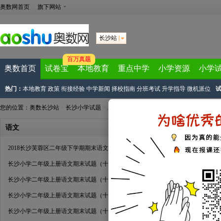
奥数网首页
旗下网站
长沙站
百万真题
奥数首页
试卷宝
本地教育
重点中学
小学资源
小学
热门：
本地教育
政策
衔接经验
中学新闻
择校指南
分班考试
升学指导
微机派位
您的位置：
奥数长沙站
>
长沙小学试题
>
二年级
>
期末试题
语文
2018长沙芙蓉区二年级下学期期末语文试卷
长沙小学二年级上册语文期末试题（十五）
长沙小学二年级上册语文期末试题（十四）
长沙小学二年级上册语文期末试题（十三）
长沙小学二年级上册语文期末试题（十二）