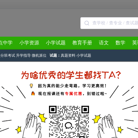
点中学
小学资源
小学试题
教育手册
语文
数学
英
分班考试
升学指导
微机派位
试题：
真题资料
小学试题
3月
4月
5月
6月
7月
8月
文
情“教”会我们——写给七年级的同学
资源
作者：奥数网整理 2020-03-02 21:08:12
：疫情“教”会我们——写给七年级的同学