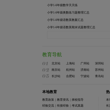
小学1-6年级数学天天练
小学1-6年级奥数练习题整理汇总
小学1-6年级语数英教案汇总
小学1-6年级语数英期末试题整理汇总
教育导航
北京站
上海站
广州站
深圳站
南京站
杭州站
济南站
苏州站
长沙站
合肥站
宁波站
青岛站
本地教育
热
教育政策
|
教育资讯
|
择校指导
本
经验交流
|
衔接经验
|
考试真题
长