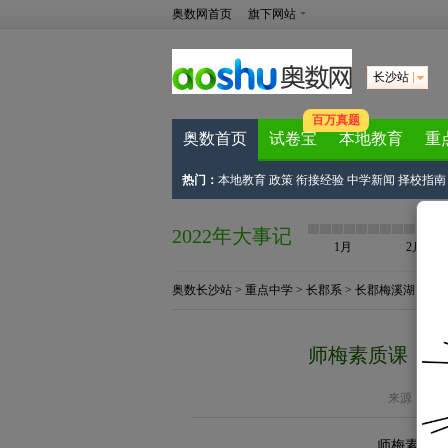
奥数网首页
旗下网站
长沙站
百万真题
奥数首页
试卷宝
本地教育
重
热门：
本地教育
政策
衔接经验
中学新闻
择校指南
2022年大事记
1月
2月
奥数长沙站
>
重点中学
>
长郡系
>
长郡梅溪湖
> 正
师梅素质课：疫
来源：
网络
师梅素质课