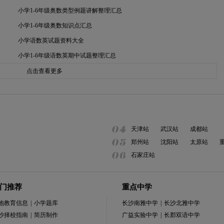
小学1-6年级奥数类型例题讲解整理汇总
小学1-6年级奥数知识点汇总
小学语数英试题资料大全
小学1-6年级语数英期中试题整理汇总
点击查看更多
天津站
武汉站
成都站
郑州站
沈阳站
太原站
石家庄站
门推荐
重点中学
地教育信息
|
小学题库
长沙南雅中学
|
长沙北雅中学
沙择校指南
|
简历制作
广益实验中学
|
长郡双语中学