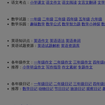
语文考点：
小学课文
语文作文
语文阅读
文言文翻译
文学
数学试题：
一年级
二年级
三年级
四年级
五年级
六年级
数学乐园：
趣味数学
数学公式
数学智力题
数学小神探
数
英语知识点：
英语作文
英语语法
英语单词
英语试题资源：
英语试题解析
英语资源库
各年级作文：
一年级作文
二年级作文
三年级作文
四年级
推荐：
小学毕业作文
写作指导
作文素材
专题作文
各年级日记：
一年级日记
二年级日记
三年级日记
四年级
推荐：
数学日记
动物日记
节日日记
旅游日记
观察日记