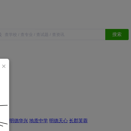
搜索
×
实验
明德华兴
地质中学
明德天心
长郡芙蓉