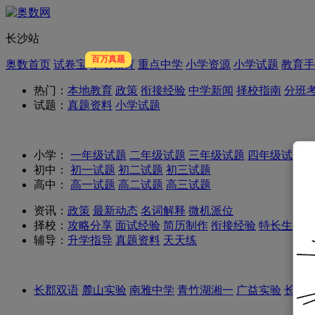
长沙站
百万真题
奥数首页
试卷宝
本地教育
重点中学
小学资源
小学试题
教育手
热门：
本地教育
政策
衔接经验
中学新闻
择校指南
分班
试题：
真题资料
小学试题
小学：
一年级试题
二年级试题
三年级试题
四年级试题
初中：
初一试题
初二试题
初三试题
高中：
高一试题
高二试题
高三试题
资讯：
政策
最新动态
名词解释
微机派位
择校：
攻略分享
面试经验
简历制作
衔接经验
特长生
学
辅导：
升学指导
真题资料
天天练
长郡双语
麓山实验
南雅中学
青竹湖湘一
广益实验
长郡