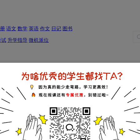
册
语文
数学
英语
作文
日记
图书
考试
升学指导
微机派位
五年级试题
六年级试题
区房
分班考试
梅溪湖
湘郡未来
长沙外国语
雨花外国语
北雅中学
博才实验
雅礼