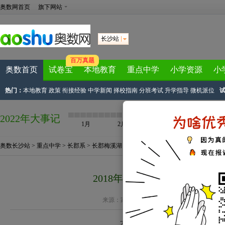
奥数网首页
旗下网站
长沙站
百万真题
奥数首页
试卷宝
本地教育
重点中学
小学资源
小
热门：
本地教育
政策
衔接经验
中学新闻
择校指南
分班考试
升学指导
微机派位
2022年大事记
1月
2月
3月
4月
奥数长沙站
>
重点中学
>
长郡系
>
长郡梅溪湖
> 正文
2018年长沙长郡梅溪湖初一
来源：
家长帮长沙站
作者：长沙小升初 2018-07-
2018年长沙长郡梅溪湖初一新生