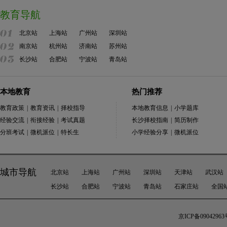
教育导航
北京站
上海站
广州站
深圳站
南京站
杭州站
济南站
苏州站
长沙站
合肥站
宁波站
青岛站
本地教育
热门推荐
教育政策
|
教育资讯
|
择校指导
本地教育信息
|
小学题库
经验交流
|
衔接经验
|
考试真题
长沙择校指南
|
简历制作
分班考试
|
微机派位
|
特长生
小学经验分享
|
微机派位
城市导航
北京站
上海站
广州站
深圳站
天津站
武汉站
长沙站
合肥站
宁波站
青岛站
石家庄站
全国
京ICP备09042963