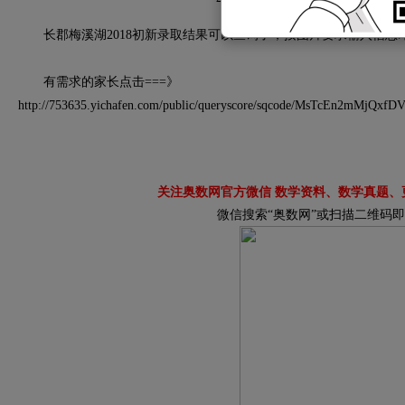
长郡梅溪湖2018初新录取结果可以查询了，按图片要求输入信息
有需求的家长点击===》
http://753635.yichafen.com/public/queryscore/sqcode/MsTcEn2mMj
关注奥数网官方微信 数学资料、数学真题、
微信搜索“奥数网”或扫描二维码