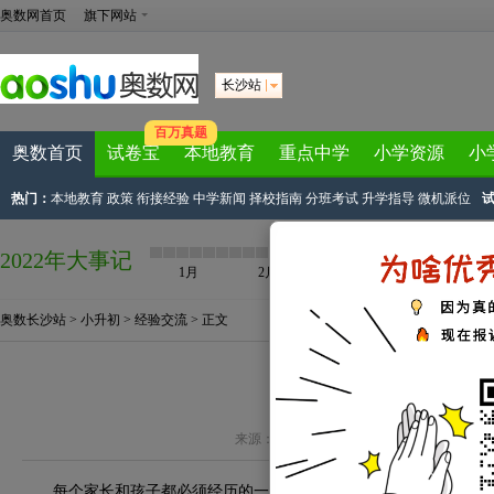
奥数网首页
旗下网站
长沙站
百万真题
奥数首页
试卷宝
本地教育
重点中学
小学资源
小
热门：
本地教育
政策
衔接经验
中学新闻
择校指南
分班考试
升学指导
微机派位
2022年大事记
1月
2月
3月
4月
奥数长沙站
>
小升初
>
经验交流
> 正文
致焦虑的长沙初中家
来源：
家长帮长沙站
作者：a卡罗拉 2018-06-1
每个家长和孩子都必须经历的一个升学阶段。关注小升初的家长都