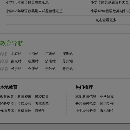
小学1-6年级语数英教案汇总
小学语数英试题资料大全
小学1-6年级语数英期末试题整理汇总
小学1-6年级语数英期中
点击查看更多
教育导航
北京站
上海站
广州站
深圳站
南京站
杭州站
济南站
苏州站
长沙站
合肥站
宁波站
青岛站
本地教育
热门推荐
教育政策
|
教育资讯
|
择校指导
本地教育信息
|
小学题库
经验交流
|
衔接经验
|
考试真题
长沙择校指南
|
简历制作
分班考试
|
微机派位
|
特长生
小学经验分享
|
微机派位