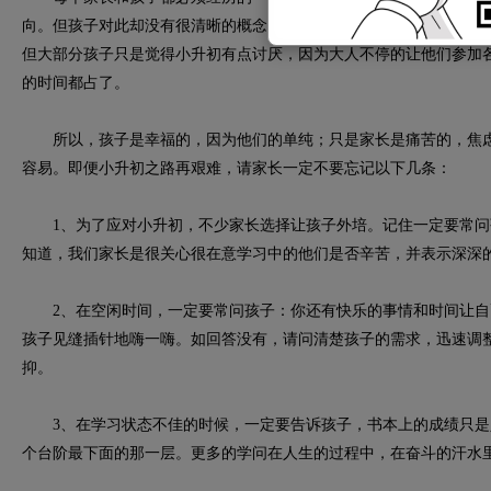
向。但孩子对此却没有很清晰的概念，觉悟高点的孩子，可能知道通
但大部分孩子只是觉得小升初有点讨厌，因为大人不停的让他们参加
的时间都占了。
所以，孩子是幸福的，因为他们的单纯；只是家长是痛苦的，焦虑
容易。即便小升初之路再艰难，请家长一定不要忘记以下几条：
1、为了应对小升初，不少家长选择让孩子外培。记住一定要常问
知道，我们家长是很关心很在意学习中的他们是否辛苦，并表示深深
2、在空闲时间，一定要常问孩子：你还有快乐的事情和时间让自
孩子见缝插针地嗨一嗨。如回答没有，请问清楚孩子的需求，迅速调
抑。
3、在学习状态不佳的时候，一定要告诉孩子，书本上的成绩只是
个台阶最下面的那一层。更多的学问在人生的过程中，在奋斗的汗水