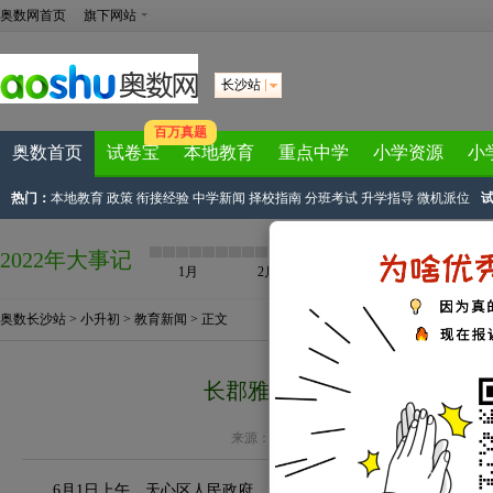
奥数网首页
旗下网站
长沙站
百万真题
奥数首页
试卷宝
本地教育
重点中学
小学资源
小
热门：
本地教育
政策
衔接经验
中学新闻
择校指南
分班考试
升学指导
微机派位
2022年大事记
1月
2月
3月
4月
奥数长沙站
>
小升初
>
教育新闻
> 正文
长郡雅礼明德三大名校与天心
来源：
家长帮长沙站
作者：德法克儿 2018-06-0
6月1日上午，天心区人民政府、长沙市长郡中学、雅礼中学、明