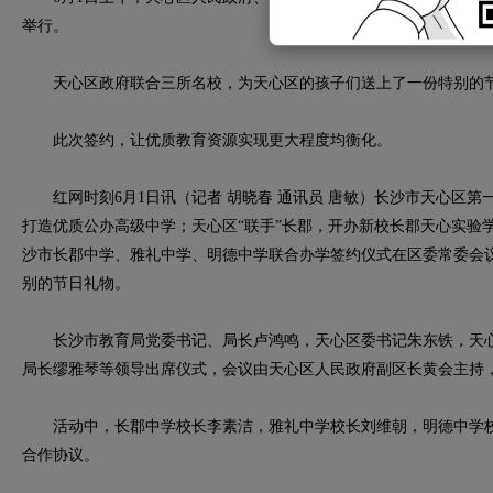
举行。
天心区政府联合三所名校，为天心区的孩子们送上了一份特别的
此次签约，让优质教育资源实现更大程度均衡化。
红网时刻6月1日讯（记者 胡晓春 通讯员 唐敏）长沙市天心区第一
打造优质公办高级中学；天心区“联手”长郡，开办新校长郡天心实验
沙市长郡中学、雅礼中学、明德中学联合办学签约仪式在区委常委会
别的节日礼物。
长沙市教育局党委书记、局长卢鸿鸣，天心区委书记朱东铁，天心
局长缪雅琴等领导出席仪式，会议由天心区人民政府副区长黄会主持
活动中，长郡中学校长李素洁，雅礼中学校长刘维朝，明德中学校
合作协议。