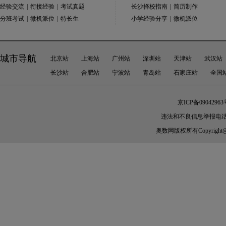
经验交流
|
衔接经验
|
考试真题
长沙择校指南
|
简历制作
分班考试
|
微机派位
|
特长生
小学经验分享
|
微机派位
城市导航
北京站
上海站
广州站
深圳站
天津站
武汉站
长沙站
合肥站
宁波站
青岛站
石家庄站
全国
京ICP备09042963
违法和不良信息举报电话：010-
奥数网
版权所有Copyright@200