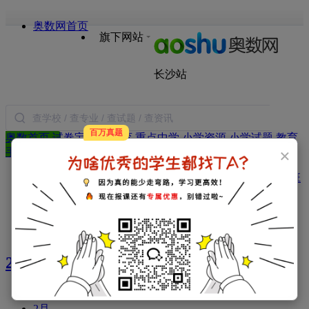
奥数网首页
旗下网站
长沙站
百万真题
奥数首页
试卷宝
本地教育
重点中学
小学资源
小学试题
教育
搜索
×
手册
语文
数学
英语
作文
日记
图书
热门：
本地教育
政策
衔接经验
中学新闻
择校指南
分班
考试
升学指导
微机派位
试题：
真题资料
小学试题
2022年大事记
1月
2月