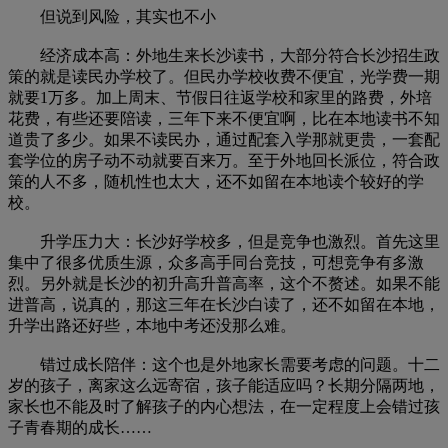
但说到风险，其实也不小
经济成本高：外地生来长沙读书，大部分符合长沙招生政
策的就是读民办学校了。但民办学校收费不便宜，光学费一期
就要1万多。加上周末、节假日往返学校和家里的路费，外培
花费，有些还要陪读，三年下来不便宜啊，比在本地读书不知
道贵了多少。如果不读民办，通过配套入学那就更贵，一套配
套学位的房子动不动就要百来万。至于外地回长派位，符合政
策的人不多，随机性也太大，还不如留在本地读个较好的学
校。
升学压力大：长沙好学校多，但是竞争也激烈。首先这里
集中了很多优质生源，众多高手同台竞技，可想竞争有多激
烈。另外就是长沙的初升高升普高率，这个不赘述。如果不能
进普高，说真的，那这三年在长沙白读了，还不如留在本地，
升学出路还好些，本地中考还没那么难。
错过成长陪伴：这个也是外地家长需要考虑的问题。十二
岁的孩子，离家这么远寄宿，孩子能适应吗？长期分隔两地，
家长也不能及时了解孩子的内心想法，在一定程度上会错过孩
子青春期的成长……