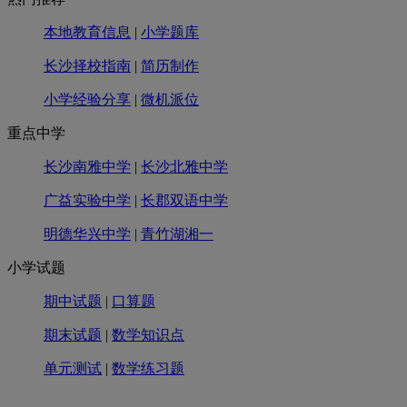
本地教育信息
|
小学题库
长沙择校指南
|
简历制作
小学经验分享
|
微机派位
重点中学
长沙南雅中学
|
长沙北雅中学
广益实验中学
|
长郡双语中学
明德华兴中学
|
青竹湖湘一
小学试题
期中试题
|
口算题
期末试题
|
数学知识点
单元测试
|
数学练习题