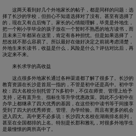
这两天看到好几个外地家长的帖子，都是同样的问题：选
择了长沙的学校，但担心不知道选择对了没有。甚至有选择了
的，现在又有点后悔了。家长的心情能理解，毕竟是外地生，
把一个刚小学毕业的孩子放在一个暂时不熟悉的地方读书，而
且未来三年都呆在这里，肯定有各种担忧。但是如果选择了，
想改就不那么容易了。所以最好在做好决定之前就考虑清楚，
外地生来长读书，收益是什么，风险是什么？评估对比后，再
决定来不来。
来长求学的高收益
这点很多外地家长通过各种渠道都了解了很多了。长沙的
教育资源在长沙是首屈一指的，不管是初中还是高中。初中学
校：四大名校分别托管了N多初中，不仅在师资、管理上给予
支持，还有直升生、指标生等升学优惠政策。因此不少初中在
办学上都继承了四大优秀的基因，在这些初中读书等于间接享
受到了四大的优秀师资、管理、办学经验。而且有更多的机会
进入四大。高中更不必多说：长沙四大名校在湖南排名前列，
甚至在全国都排的上名。特别是长郡和雅礼，对很多外地学生
是最憧憬的两所高中了。