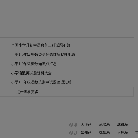
全国小学升初中语数英三科试题汇总
小学1-6年级奥数类型例题讲解整理汇总
小学1-6年级奥数知识点汇总
小学语数英试题资料大全
小学1-6年级语数英期中试题整理汇总
点击查看更多
天津站
武汉站
成都站
郑州站
沈阳站
太原站