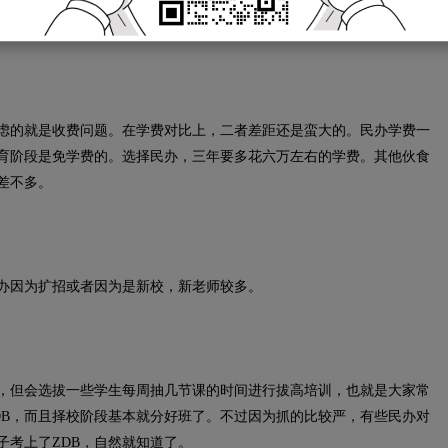
民办还是公办？二者可谓各有优势，实在难以抉择。今天为大家综合对
择有帮助。
的就是收费问题。在学费对比上，二者差距还是蛮大的。民办学费一
教育阶段是免学费的。选择民办，三年要多花六万左右的学费。其他伙食
差不多。
因为扩招或者因为是新校，新老师较多。
但会选拔一些学生每周抽几节课的时间进行拔高培训，也就是大家常
DB，而且择校阶段基本就分好班了。不过因为抓的比较严，有些民办对
子考上了ZDB，自然就知道了。