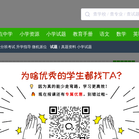
点中学
小学资源
小学试题
教育手册
语文
数学
英
分班考试
升学指导
微机派位
试题：
真题资料
小学试题
3月
4月
5月
6月
7月
8月
沙公办&民办初中综合对比
帮长沙站
作者：湘江飞鱼 2018-03-02 10:17:25
，很多孩子手里都握着一张甚至几张学校的船票了。对上岸心仪学校
学校之间，参考学校往年的办学成绩，已经上岸的班型，大概就能决定