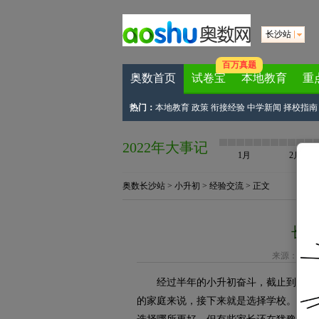
长沙站
百万真题
奥数首页
试卷宝
本地教育
重
热门：
本地教育
政策
衔接经验
中学新闻
择校指南
2022年大事记
1月
2月
奥数长沙站
>
小升初
>
经验交流
> 正文
长
来源：
家长
经过半年的小升初奋斗，截止到现阶段
的家庭来说，接下来就是选择学校。民办