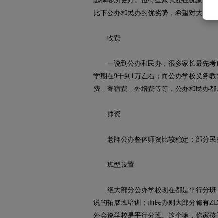
选择哪所更好。但有些家长还在犹豫选择
比下公办和民办的优劣势，希望对大家选
收费
一说到公办和民办，很多家长最先考虑
学期在9千到1万左右；而公办学校义务
费、寄宿费、外培费等等，公办和民办都
师资
老牌公办整体师资比较稳定；部分民办
班型设置
绝大部分公办学校现在都是平行分班，
说的拓展班培训；而民办则大部分都有Z
外会说学校是平行分班。这个嘛，你家孩