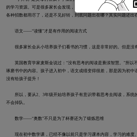
的学习资源。可是很多家长会发现，在小学里明明很棒的孩子，一到
各种招数都用尽了，还是不见好转，到底问题出在哪？其实问题还出
语文——“读懂”才是有作用的阅读方式
很多家长会从小培养孩子们看书的习惯，这是非常好的。但是没有
英国教育学家麦斯金说过：“没有思考的阅读是亵渎智慧。”所以不
琢磨书中的内容。孩子进入初中，语文成绩变得很差，那是因为初中
没有给孩子提升！
所以，要从2、3年级开始培养孩子有意识带着思考去阅读，系统
不会掉队。
数学——“奥数”不只是为了杯赛还为了锻炼思维
现在初中数学课，已经不像以前只是学习课本内容，学习的难度、