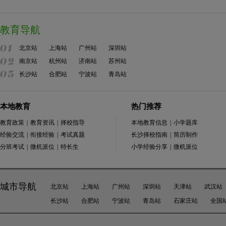
教育导航
北京站
上海站
广州站
深圳站
南京站
杭州站
济南站
苏州站
长沙站
合肥站
宁波站
青岛站
本地教育
热门推荐
教育政策
|
教育资讯
|
择校指导
本地教育信息
|
小学题库
经验交流
|
衔接经验
|
考试真题
长沙择校指南
|
简历制作
分班考试
|
微机派位
|
特长生
小学经验分享
|
微机派位
城市导航
北京站
上海站
广州站
深圳站
天津站
武汉站
长沙站
合肥站
宁波站
青岛站
石家庄站
全国