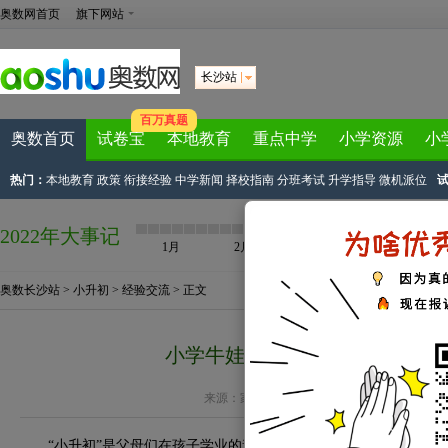
奥数网首页
旗下网站
长沙站
百万真题
奥数首页
试卷宝
本地教育
重点中学
小学资源
小
热门：
本地教育
政策
衔接经验
中学新闻
择校指南
分班考试
升学指导
微机派位
2022年大事记
1月
2月
3月
4月
奥数长沙站
>
小升初
>
经验交流
> 正文
小学牛娃初中掉队，追根究底原
来源：
家长帮长沙站
作者：添添在路上 2018-02-
“小升初”是父母们在孩子学业的道路上，非常关注的第一个转折点