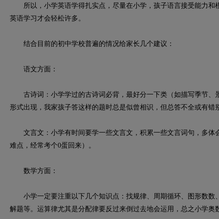
所以，小学英语学得扎实点，尽量在小学，孩子语言接受能力和模
英语学习才会轻松许多。
结合目前的初中学校普遍的情况给家长几个建议：
语文方面：
古诗词：小学学过的古诗词必背，最好分一下类（如描写季节、景
形式出现，我家孩子答这样的题时总是似曾相识，但总答不全或有错
文言文：小学有时间要学一些文言文，积累一些文言词句，多体会
难点，经常考个0蛋回来）。
数学方面：
小学一定要注重以下几个知识点：找规律、周期循环、图形数数、
解题等。运算律尤其是分配律要反过来倒过去地会运用，总之小学奥