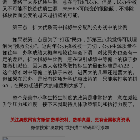
调，笼络了太多优质生源，意在“打压”民办。但是，民办学校
又不可能不挑选优质生源，未来KS可能变的很隐蔽，不排除
择校反而会变的越来越折腾的可能。
第三点：扩大优质高中指标生分配到公办初中的比例
如果说第二点是为了“打压”民办，那第三点我觉得可以理
解为“挽救公办”。这两年公办择校被一刀切，公办生源质量不
如往年，办学成绩大概率相较往年会下滑，对比民办也会有一
定的差距。扩大指标生比例，意在吸引成绩中等偏上的孩子参
加微机派位。因为四大名校录取指标生的最低标准是4A2B，
这个标准对中等偏上的孩子来说，进四大的几率还是蛮大的。
但如果在民办，是没有这项升学优惠政策的，只能实打实的拼
6A，在民办想进四大的难度则大多了。
整个完善中小学生招生制度的政策是非常好的，意在减轻
升学压力和难度，接下来就期待具体政策细则和执行力度了。
关注奥数网官方微信 数学资料、数学真题、更有全国教育资讯
微信搜索“奥数网”或扫描二维码即可添加