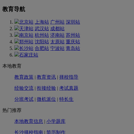
教育导航
北京站
上海站
广州站
深圳站
天津站
武汉站
成都站
南京站
杭州站
济南站
苏州站
郑州站
沈阳站
太原站
重庆站
长沙站
合肥站
宁波站
青岛站
石家庄站
本地教育
教育政策
|
教育资讯
|
择校指导
经验交流
|
衔接经验
|
考试真题
分班考试
|
微机派位
|
特长生
热门推荐
本地教育信息
|
小学题库
长沙择校指南
|
简历制作