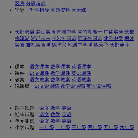
区房
分班考试
辅导：
升学指导
真题资料
天天练
长郡双语
麓山实验
南雅中学
青竹湖湘一
广益实验
长郡
梅溪湖
湘郡未来
长沙外国语
雨花外国语
北雅中学
博才
实验
雅礼实验
明德华兴
地质中学
明德天心
长郡芙蓉
课本：
语文课本
数学课本
英语课本
课件：
语文课件
数学课件
英语课件
教案：
语文教案
数学教案
英语教案
说课稿：
语文说课稿
数学说课稿
英语说课稿
期中试题：
语文
数学
英语
期末试题：
语文
数学
英语
单元测试：
语文
数学
英语
小学试题：
一年级
二年级
三年级
四年级
五年级
六年级