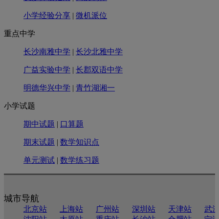
小学经验分享
|
微机派位
重点中学
长沙南雅中学
|
长沙北雅中学
广益实验中学
|
长郡双语中学
明德华兴中学
|
青竹湖湘一
小学试题
期中试题
|
口算题
期末试题
|
数学知识点
单元测试
|
数学练习题
城市导航
北京站
上海站
广州站
深圳站
天津站
武