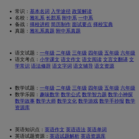
常识：
基本名词
入学途径
政策解读
名校：
雅礼系
长郡系
附中系
一中系
备战：
择校进程
简历制作
面试要点
择校宝典
真题：
雅礼系真题
附中系真题
语文试题：
一年级
二年级
三年级
四年级
五年级
六年级
语文考点：
小学课文
语文作文
语文阅读
文言文翻译
文
学常识
语法修辞
语文字词
语文辅导
语文资源
数学试题：
一年级
二年级
三年级
四年级
五年级
六年级
数学乐园：
趣味数学
数学公式
数学智力题
数学小神探
数学故事
数学大师
数学文化
数学游戏
数学手抄报
数学
资源库
英语知识点：
英语作文
英语语法
英语单词
英语试题资源：
英语试题解析
英语资源库