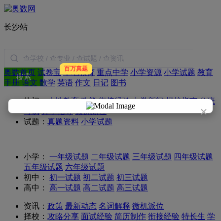
长沙站
百万真题
奥数首页
试卷宝
本地教育
重点中学
小学资源
小学试题
教育
搜索
手册
语文
数学
英语
作文
日记
图书
热门：
本地教育
政策
衔接经验
中学新闻
择校指南
分班
×
考试
升学指导
微机派位
试题：
真题资料
小学试题
小学：
一年级试题
二年级试题
三年级试题
四年级试题
五年级试题
六年级试题
初中：
初一试题
初二试题
初三试题
高中：
高一试题
高二试题
高三试题
资讯：
政策
最新动态
名词解释
微机派位
择校：
攻略分享
面试经验
简历制作
衔接经验
特长生
学