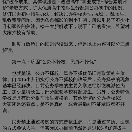
优”改革成果。具体做法是：改进高中“学业成绩+综合素质评
价”录取方式，扩大优质高中指标生分配到公办初中的比例。
修订民办初中招生办法，解决民办学校办“占坑班”、乱招生、
乱收费等问题。因为条条都影响到小升初，所以引起了不少小
升初家长的关注。楼主大胆解读下，说下自己的看法，希望对
大家择校有帮助。
制度（政策）的细则还没出来，但是以上内容可以分三点
解读。
第一点：巩固“公办不择校、民办不择优”
也就是说，公办不择校、民办不择优仍旧是政策的主旋
律。自2016小升初实行公办不择校的政策后，公办择校的现象
基本已经解决。目前公办学校的主要入学途径以微机派位为
主，加少量特长生，部分配套学校有配套生。另外，公办特色
学校是具有部分提前招生资格的。其他所谓的公办择校KS，
大家还是悠着点，是不是真的，或者最后能不能录取都不好
说。
民办禁止通过考试的方式选拔生源，而是通过简历、面试
的方式免试入学。但实际民办目前仍然是通过KS择优选拔学