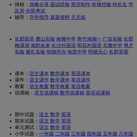
择校：
攻略分享
面试经验
简历制作
衔接经验
特长生
学
区房
分班考试
辅导：
升学指导
真题资料
天天练
长郡双语
麓山实验
南雅中学
青竹湖湘一
广益实验
长郡
梅溪湖
湘郡未来
长沙外国语
雨花外国语
北雅中学
博才
实验
雅礼实验
明德华兴
地质中学
明德天心
长郡芙蓉
课本：
语文课本
数学课本
英语课本
课件：
语文课件
数学课件
英语课件
教案：
语文教案
数学教案
英语教案
说课稿：
语文说课稿
数学说课稿
英语说课稿
期中试题：
语文
数学
英语
期末试题：
语文
数学
英语
单元测试：
语文
数学
英语
小学试题：
一年级
二年级
三年级
四年级
五年级
六年级