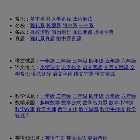
常识：
基本名词
入学途径
政策解读
名校：
雅礼系
长郡系
附中系
一中系
备战：
择校进程
简历制作
面试要点
择校宝典
真题：
雅礼系真题
附中系真题
语文试题：
一年级
二年级
三年级
四年级
五年级
六年级
语文考点：
小学课文
语文作文
语文阅读
文言文翻译
文
学常识
语法修辞
语文字词
语文辅导
语文资源
数学试题：
一年级
二年级
三年级
四年级
五年级
六年级
数学乐园：
趣味数学
数学公式
数学智力题
数学小神探
数学故事
数学大师
数学文化
数学游戏
数学手抄报
数学
资源库
英语知识点：
英语作文
英语语法
英语单词