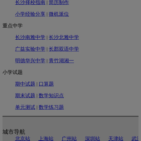
长沙择校指南
|
简历制作
小学经验分享
|
微机派位
重点中学
长沙南雅中学
|
长沙北雅中学
广益实验中学
|
长郡双语中学
明德华兴中学
|
青竹湖湘一
小学试题
期中试题
|
口算题
期末试题
|
数学知识点
单元测试
|
数学练习题
城市导航
北京站
上海站
广州站
深圳站
天津站
武