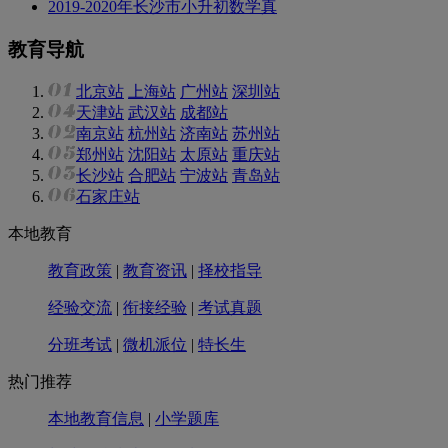
2019-2020年长沙市小升初数学真
教育导航
北京站
上海站
广州站
深圳站
天津站
武汉站
成都站
南京站
杭州站
济南站
苏州站
郑州站
沈阳站
太原站
重庆站
长沙站
合肥站
宁波站
青岛站
石家庄站
本地教育
教育政策
|
教育资讯
|
择校指导
经验交流
|
衔接经验
|
考试真题
分班考试
|
微机派位
|
特长生
热门推荐
本地教育信息
|
小学题库