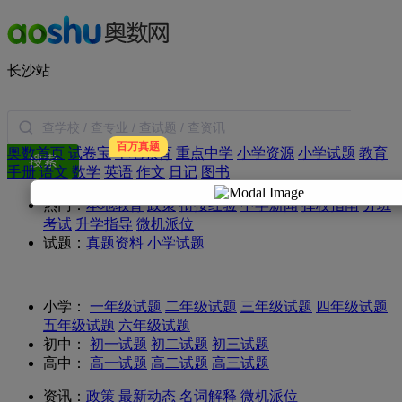
长沙站
百万真题
奥数首页
试卷宝
本地教育
重点中学
小学资源
小学试题
教育
搜索
手册
语文
数学
英语
作文
日记
图书
热门：
本地教育
政策
衔接经验
中学新闻
择校指南
分班
考试
升学指导
微机派位
试题：
真题资料
小学试题
小学：
一年级试题
二年级试题
三年级试题
四年级试题
五年级试题
六年级试题
初中：
初一试题
初二试题
初三试题
高中：
高一试题
高二试题
高三试题
资讯：
政策
最新动态
名词解释
微机派位