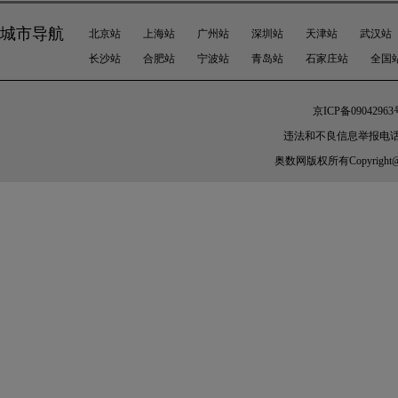
城市导航
北京站
上海站
广州站
深圳站
天津站
武汉站
长沙站
合肥站
宁波站
青岛站
石家庄站
全国
京ICP备09042963
违法和不良信息举报电话：010-
奥数网
版权所有Copyright@200