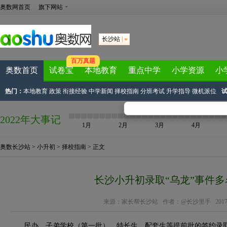
奥数网首页
旗下网站
长沙站
百万真题
奥数首页
试卷宝
本地教育
重点中学
小学资源
小
热门：
本地教育
政策
衔接经验
中学新闻
择校指南
分班考试
升学指导
微机派位
2022年大事记
1月
2月
3月
4月
奥数长沙站
>
小升初
>
择校指南
> 正文
长沙小升初录取“乌龙”事件
来源：
家长帮长沙站
作者：@长沙里手 2017-05-
民办、子弟学校（第一批）、特长生、配套生等提前批的签约录取