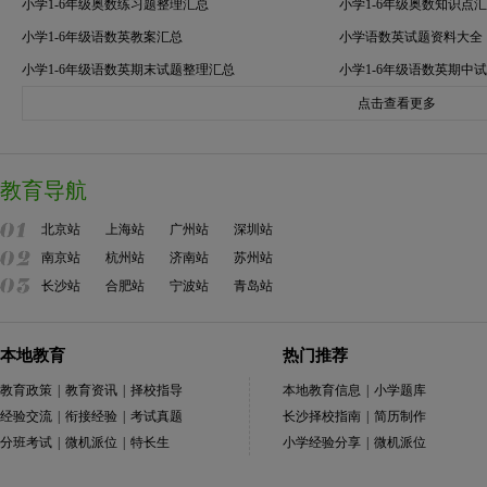
小学1-6年级奥数练习题整理汇总
小学1-6年级奥数知识点
小学1-6年级语数英教案汇总
小学语数英试题资料大全
小学1-6年级语数英期末试题整理汇总
小学1-6年级语数英期中
点击查看更多
教育导航
北京站
上海站
广州站
深圳站
南京站
杭州站
济南站
苏州站
长沙站
合肥站
宁波站
青岛站
本地教育
热门推荐
教育政策
|
教育资讯
|
择校指导
本地教育信息
|
小学题库
经验交流
|
衔接经验
|
考试真题
长沙择校指南
|
简历制作
分班考试
|
微机派位
|
特长生
小学经验分享
|
微机派位