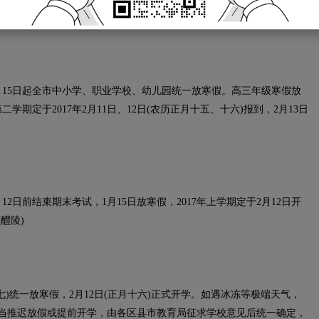
啦。
1月15日起全市中小学、职业学校、幼儿园统一放寒假。高三年级寒假放
第二学期定于2017年2月11日、12日(农历正月十五、十六)报到，2月13日
2日前结束期末考试，1月15日放寒假，2017年上学期定于2月12日开
醴陵)
七)统一放寒假，2月12日(正月十六)正式开学。如遇冰冻等极端天气，
当推迟放假或提前开学，由各区县市教育局征求学校意见后统一确定，