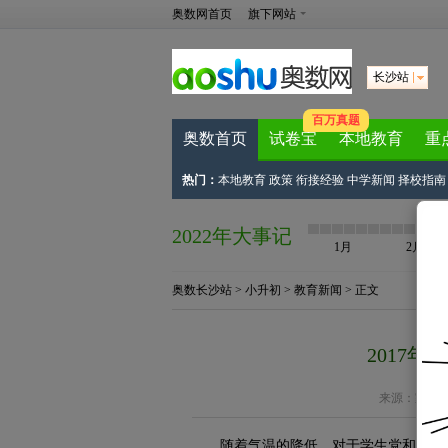
奥数网首页
旗下网站
长沙站
百万真题
奥数首页
试卷宝
本地教育
重
热门：
本地教育
政策
衔接经验
中学新闻
择校指南
2022年大事记
1月
2月
奥数长沙站
>
小升初
>
教育新闻
> 正文
2017
来源：
家长
随着气温的降低，对于学生党和上班族