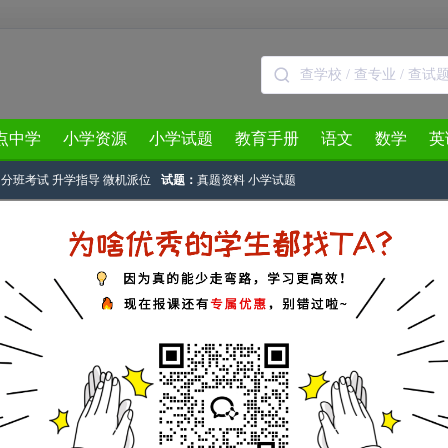
点中学
小学资源
小学试题
教育手册
语文
数学
英
分班考试
升学指导
微机派位
试题：
真题资料
小学试题
3月
4月
5月
6月
7月
8月
年湖南各地中小学生寒假时间出炉
帮长沙站
作者：@yinxinrui 2017-01-09 15:49:08
来说，是不是已经成了起床困难户？不过，对于广大中小学的学生党