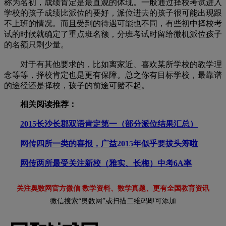
称为名初，成绩肯定是最直观的体现。一般通过择校考试进入
学校的孩子成绩比派位的要好，派位进去的孩子很可能出现跟
不上班的情况。而且受到的待遇可能也不同，有些初中择校考
试的时候就确定了重点班名额，分班考试时留给微机派位孩子
的名额只剩少量。
对于有其他要求的，比如离家近、喜欢某所学校的教学理
念等等，择校肯定也是更有保障。总之你有目标学校，最靠谱
的途径还是择校，孩子的前途可赌不起。
相关阅读推荐：
2015长沙长郡双语肯定第一（部分派位结果汇总）
网传四所一类的喜报，广益2015年似乎要拔头筹啦
网传两所最受关注新校（雅实、长梅）中考6A率
关注奥数网官方微信 数学资料、数学真题、更有全国教育资讯
微信搜索“奥数网”或扫描二维码即可添加