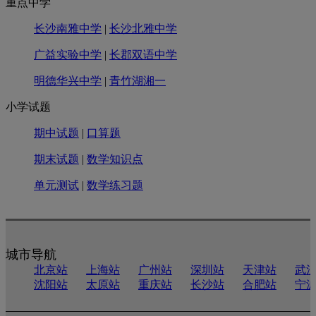
重点中学
长沙南雅中学
|
长沙北雅中学
广益实验中学
|
长郡双语中学
明德华兴中学
|
青竹湖湘一
小学试题
期中试题
|
口算题
期末试题
|
数学知识点
单元测试
|
数学练习题
城市导航
北京站
上海站
广州站
深圳站
天津站
武
沈阳站
太原站
重庆站
长沙站
合肥站
宁