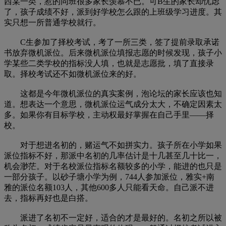
西某一类，惹的同班很多家长羡慕不已。可B生的家长却忧虑
了，孩子成绩不好，派到好学校怎么跟的上班级学习进度。其
实只想一所普通学校就行。
C生参加了择校考试，考了一所三类，签了提前录取承诺
书放弃微机派位。后来微机派位填报志愿的时候发现，孩子小
学某些二类学校的指标没人填，也就是志愿批，填了直接录
取。择校考试还不如微机派位来的好。
这都是今年微机派位的真实案例，泡论坛的家长应该也知
道。想表达一个意思，微机派位运气成分太大，不确定因素太
多。如果你有目标学校，主动权最好掌握在自己手里——择
校。
对于想进名初的，赌运气不如拼实力。孩子所在小学如果
派位指标不好，那派中名初的几率估计是十几甚至几十比一，
机会渺茫。对于名校派位指标名额较多的小学，能进的也只是
一部分孩子。以砂子塘小学为例，744人参加派位，雅实+南
雅的派位名额103人，其他600多人只能看天命。自己派不进
去，指标再好也是白搭。
派进了名初不一定好，适合的才是最好的。名初之所以被