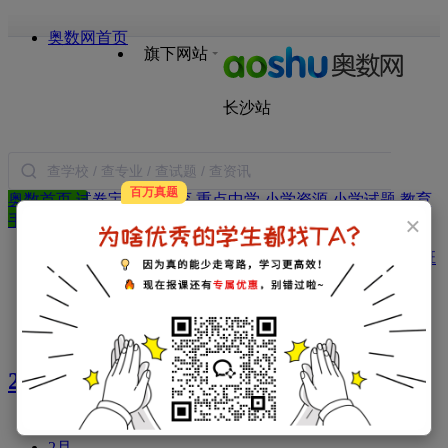
奥数网首页
旗下网站
长沙站
百万真题
奥数首页
试卷宝
本地教育
重点中学
小学资源
小学试题
教育
搜索
×
手册
语文
数学
英语
作文
日记
图书
热门：
本地教育
政策
衔接经验
中学新闻
择校指南
分班
考试
升学指导
微机派位
试题：
真题资料
小学试题
2022年大事记
1月
2月