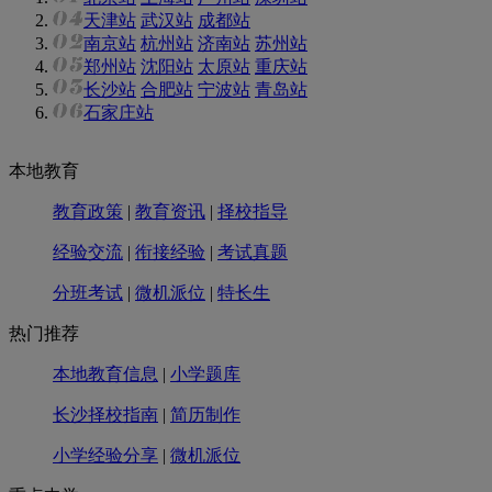
天津站
武汉站
成都站
南京站
杭州站
济南站
苏州站
郑州站
沈阳站
太原站
重庆站
长沙站
合肥站
宁波站
青岛站
石家庄站
本地教育
教育政策
|
教育资讯
|
择校指导
经验交流
|
衔接经验
|
考试真题
分班考试
|
微机派位
|
特长生
热门推荐
本地教育信息
|
小学题库
长沙择校指南
|
简历制作
小学经验分享
|
微机派位