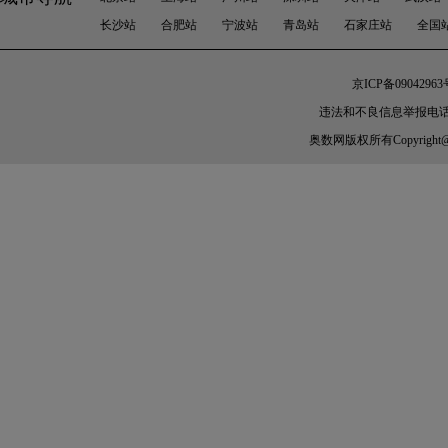
长沙站
合肥站
宁波站
青岛站
石家庄站
全国
京ICP备09042963
违法和不良信息举报电话：010-
奥数网
版权所有Copyright@200