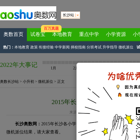
长沙站
百万真题
奥数首页
试卷宝
本地教育
重点中学
小学资源
小
热门：
本地教育
政策
衔接经验
中学新闻
择校指南
分班考试
升学指导
微机派位
2022年大事记
1月
2月
3月
4月
奥数长沙站
>
小升初
>
微机派位
> 正文
2015年长沙湖南大学子校小升
来源：
长沙奥数网
作者：v沫陌v 2015-07-02
长沙奥数网：
2015年长沙各小学小升初微机派位录取结果已经公
微机派位结果，请大家查看。