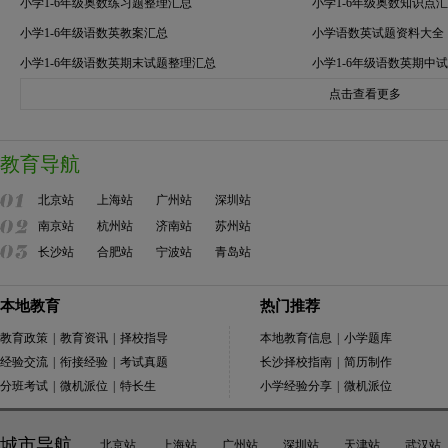
小学1-6年级奥数练习题整理汇总
小学1-6年级奥数知识点
小学1-6年级语数英教案汇总
小学语数英试题资料大全
小学1-6年级语数英期末试题整理汇总
小学1-6年级语数英期中
点击查看更多
教育导航
北京站
上海站
广州站
深圳站
南京站
杭州站
济南站
苏州站
长沙站
合肥站
宁波站
青岛站
本地教育
热门推荐
教育政策
|
教育资讯
|
择校指导
本地教育信息
|
小学题库
经验交流
|
衔接经验
|
考试真题
长沙择校指南
|
简历制作
分班考试
|
微机派位
|
特长生
小学经验分享
|
微机派位
城市导航
北京站
上海站
广州站
深圳站
天津站
武汉站