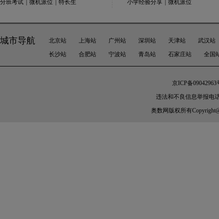
分班考试
|
微机派位
|
特长生
小学经验分享
|
微机派位
城市导航
北京站
上海站
广州站
深圳站
天津站
武汉站
长沙站
合肥站
宁波站
青岛站
石家庄站
全国
京ICP备09042963
违法和不良信息举报电话：010-
奥数网
版权所有Copyright@200