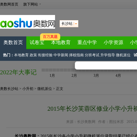
奥数网首页
旗下网站
长沙站
百万真题
奥数首页
试卷宝
本地教育
重点中学
小学资源
小
热门：
本地教育
政策
衔接经验
中学新闻
择校指南
分班考试
升学指导
微机派位
2022年大事记
1月
2月
3月
4月
奥数长沙站
>
小升初
>
微机派位
> 正文
2015年长沙芙蓉区修业小学小升
来源：
长沙奥数网
作者：图拉米苏 2015-06-30
长沙奥数网：
2015年长沙各小学小升初微机派位录取结果已经公