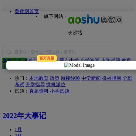
奥数网首页
旗下网站
长沙站
百万真题
奥数首页
试卷宝
本地教育
重点中学
小学资源
小学试题
教育
搜索
手册
语文
数学
英语
作文
日记
图书
热门：
本地教育
政策
衔接经验
中学新闻
择校指南
分班
考试
升学指导
微机派位
试题：
真题资料
小学试题
2022年大事记
1月
2月