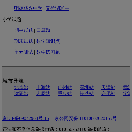
明德华兴中学
|
青竹湖湘一
小学试题
期中试题
|
口算题
期末试题
|
数学知识点
单元测试
|
数学练习题
城市导航
北京站
上海站
广州站
深圳站
天津站
武
沈阳站
太原站
重庆站
长沙站
合肥站
宁
京ICP备09042963号-15
京公网安备 11010802020155号
违法和不良信息举报电话：010-56762110 举报邮箱：