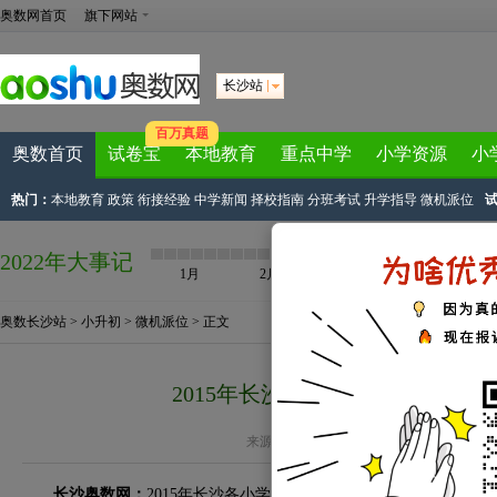
奥数网首页
旗下网站
长沙站
百万真题
奥数首页
试卷宝
本地教育
重点中学
小学资源
小
热门：
本地教育
政策
衔接经验
中学新闻
择校指南
分班考试
升学指导
微机派位
2022年大事记
1月
2月
3月
4月
奥数长沙站
>
小升初
>
微机派位
> 正文
2015年长沙芙蓉区朝阳小学小升
来源：
长沙奥数网
作者：v沫陌v 2015-06-30
长沙奥数网：
2015年长沙各小学小升初微机派位录取结果已经公