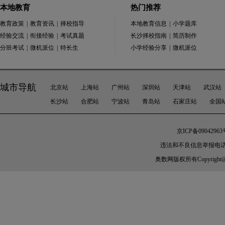
本地教育
热门推荐
教育政策
|
教育资讯
|
择校指导
本地教育信息
|
小学题库
经验交流
|
衔接经验
|
考试真题
长沙择校指南
|
简历制作
分班考试
|
微机派位
|
特长生
小学经验分享
|
微机派位
城市导航
北京站
上海站
广州站
深圳站
天津站
武汉站
长沙站
合肥站
宁波站
青岛站
石家庄站
全国
京ICP备09042963
违法和不良信息举报电话：010-
奥数网
版权所有Copyright@200