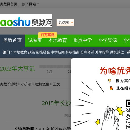
奥数网首页
旗下网站
长沙站
百万真题
奥数首页
试卷宝
本地教育
重点中学
小学资源
小
热门：
本地教育
政策
衔接经验
中学新闻
择校指南
分班考试
升学指导
微机派位
2022年大事记
1月
2月
3月
4月
奥数长沙站
>
小升初
>
微机派位
> 正文
2015年长沙芙蓉区东茅街小学小
来源：
长沙奥数网
作者：v沫陌v 2015-06-30
长沙奥数网：
2015年长沙各小学小升初微机派位录取结果已经公