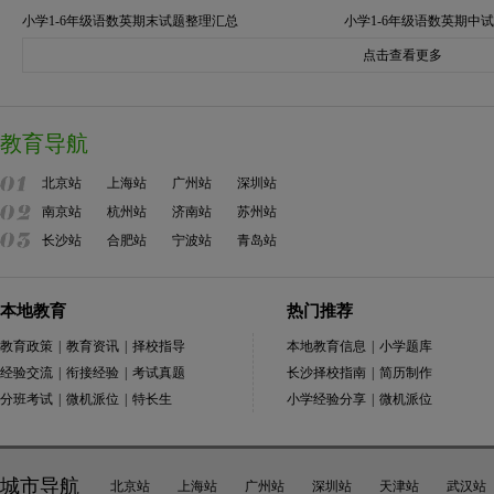
小学1-6年级语数英期末试题整理汇总
小学1-6年级语数英期中
点击查看更多
教育导航
北京站
上海站
广州站
深圳站
南京站
杭州站
济南站
苏州站
长沙站
合肥站
宁波站
青岛站
本地教育
热门推荐
教育政策
|
教育资讯
|
择校指导
本地教育信息
|
小学题库
经验交流
|
衔接经验
|
考试真题
长沙择校指南
|
简历制作
分班考试
|
微机派位
|
特长生
小学经验分享
|
微机派位
城市导航
北京站
上海站
广州站
深圳站
天津站
武汉站