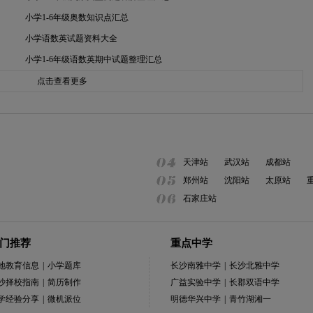
小学1-6年级奥数知识点汇总
小学语数英试题资料大全
小学1-6年级语数英期中试题整理汇总
点击查看更多
天津站
武汉站
成都站
郑州站
沈阳站
太原站
石家庄站
门推荐
重点中学
地教育信息
|
小学题库
长沙南雅中学
|
长沙北雅中学
沙择校指南
|
简历制作
广益实验中学
|
长郡双语中学
学经验分享
|
微机派位
明德华兴中学
|
青竹湖湘一