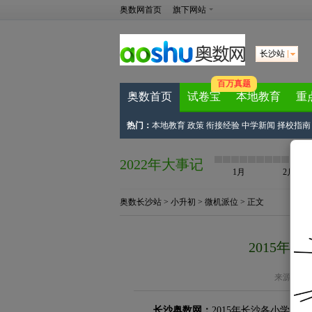
奥数网首页
旗下网站
长沙站
百万真题
奥数首页
试卷宝
本地教育
重
热门：
本地教育
政策
衔接经验
中学新闻
择校指南
2022年大事记
1月
2月
奥数长沙站
>
小升初
>
微机派位
> 正文
2015年
来源：
长
长沙奥数网：
2015年长沙各小学小