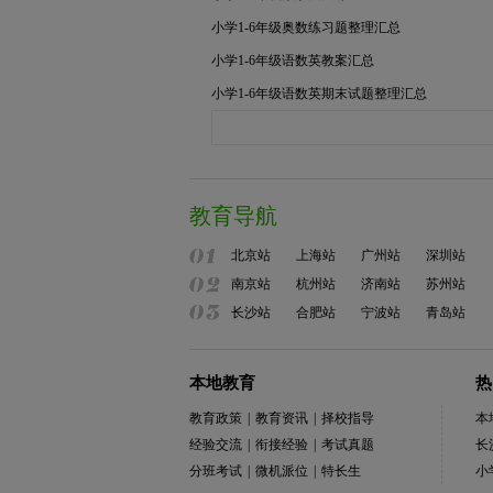
小学1-6年级奥数练习题整理汇总
小学1-6年级语数英教案汇总
小学1-6年级语数英期末试题整理汇总
教育导航
北京站
上海站
广州站
深圳站
南京站
杭州站
济南站
苏州站
长沙站
合肥站
宁波站
青岛站
本地教育
热
教育政策
|
教育资讯
|
择校指导
本
经验交流
|
衔接经验
|
考试真题
长
分班考试
|
微机派位
|
特长生
小