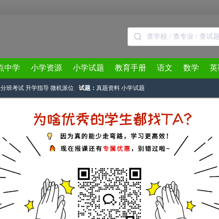
点中学
小学资源
小学试题
教育手册
语文
数学
英
分班考试
升学指导
微机派位
试题：
真题资料
小学试题
3月
4月
5月
6月
7月
8月
长沙国庆小学小升初微机派位结果
沙奥数网
作者：v沫陌v 2015-06-30 13:22:26
升初微机派位录取结果已经公布。下面是2015年长沙小升初国庆小学微机