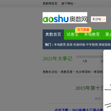
奥数网首页
旗下网站
长沙站
百万真题
奥数首页
试卷宝
本地教育
重
热门：
本地教育
政策
衔接经验
中学新闻
择校指南
2022年大事记
1月
2月
奥数长沙站
>
奥数竞赛
>
长沙希望杯
>
希望杯真题
2015年第十三
来源：
长沙
点击下载：2015年第十三届小学希