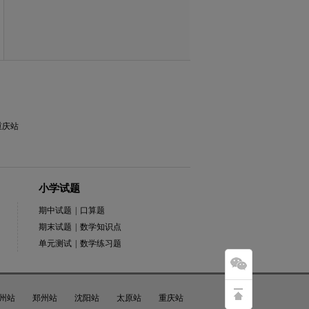
重庆站
小学试题
期中试题
|
口算题
期末试题
|
数学知识点
单元测试
|
数学练习题
州站
郑州站
沈阳站
太原站
重庆站