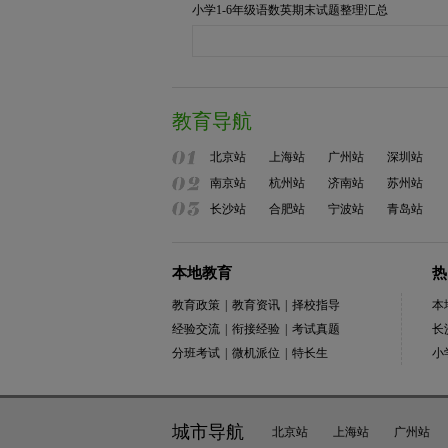
小学1-6年级语数英期末试题整理汇总
教育导航
北京站
上海站
广州站
深圳站
南京站
杭州站
济南站
苏州站
长沙站
合肥站
宁波站
青岛站
本地教育
热
教育政策
|
教育资讯
|
择校指导
本
经验交流
|
衔接经验
|
考试真题
长
分班考试
|
微机派位
|
特长生
小
城市导航
北京站
上海站
广州站