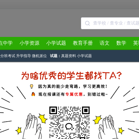
点中学
小学资源
小学试题
教育手册
语文
数学
英
分班考试
升学指导
微机派位
试题：
真题资料
小学试题
3月
4月
5月
6月
7月
8月
> 正文
届小学希望杯二试四年级试题及答案(2)
奥数网
作者：奥数网小编 2015-04-12 15:22:12
望杯二试四年级答案详解