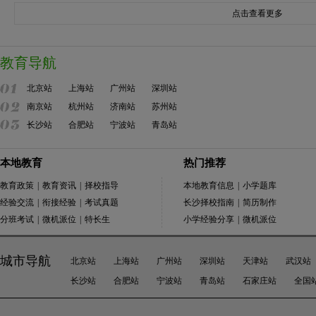
点击查看更多
教育导航
北京站
上海站
广州站
深圳站
南京站
杭州站
济南站
苏州站
长沙站
合肥站
宁波站
青岛站
本地教育
热门推荐
教育政策
|
教育资讯
|
择校指导
本地教育信息
|
小学题库
经验交流
|
衔接经验
|
考试真题
长沙择校指南
|
简历制作
分班考试
|
微机派位
|
特长生
小学经验分享
|
微机派位
城市导航
北京站
上海站
广州站
深圳站
天津站
武汉站
长沙站
合肥站
宁波站
青岛站
石家庄站
全国