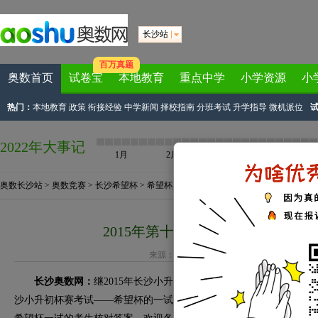
长沙站
百万真题
奥数首页
试卷宝
本地教育
重点中学
小学资源
小
热门：
本地教育
政策
衔接经验
中学新闻
择校指南
分班考试
升学指导
微机派位
2022年大事记
1月
2月
3月
4月
奥数长沙站
>
奥数竞赛
>
长沙希望杯
>
希望杯真题
> 正文
2015年第十三届小学希望杯一试
来源：
长沙奥数网
作者：奥数网小编 2015-03-1
长沙奥数网：
继2015年长沙小升初华杯赛的考试之后，2015年3月
沙小升初杯赛考试——希望杯的一试（初赛），长沙奥数网已经公布