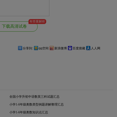
有答案解析
下载高清试卷
分享到:
qq空间
新浪微博
百度搜藏
人人网
全国小学升初中语数英三科试题汇总
小学1-6年级奥数类型例题讲解整理汇总
小学1-6年级奥数知识点汇总