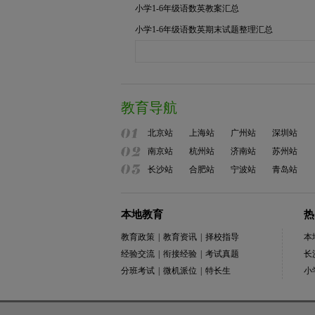
小学1-6年级语数英教案汇总
小学1-6年级语数英期末试题整理汇总
教育导航
北京站
上海站
广州站
深圳站
南京站
杭州站
济南站
苏州站
长沙站
合肥站
宁波站
青岛站
本地教育
热
教育政策
|
教育资讯
|
择校指导
本
经验交流
|
衔接经验
|
考试真题
长
分班考试
|
微机派位
|
特长生
小