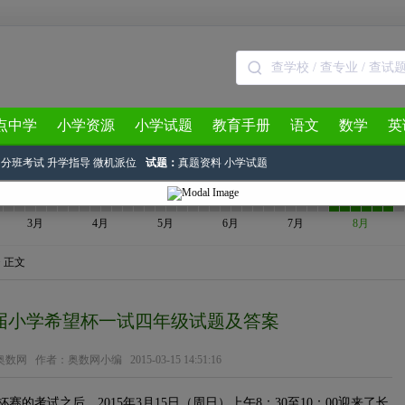
点中学
小学资源
小学试题
教育手册
语文
数学
英
分班考试
升学指导
微机派位
试题：
真题资料
小学试题
3月
4月
5月
6月
7月
8月
> 正文
三届小学希望杯一试四年级试题及答案
奥数网
作者：奥数网小编 2015-03-15 14:51:16
杯赛的考试之后，2015年3月15日（周日）上午8：30至10：00迎来了长