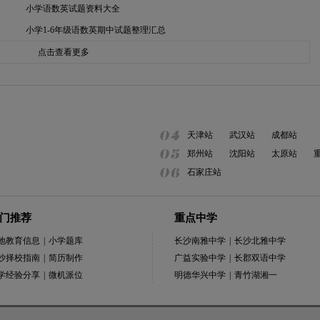
小学语数英试题资料大全
小学1-6年级语数英期中试题整理汇总
点击查看更多
天津站
武汉站
成都站
郑州站
沈阳站
太原站
石家庄站
门推荐
重点中学
地教育信息
|
小学题库
长沙南雅中学
|
长沙北雅中学
沙择校指南
|
简历制作
广益实验中学
|
长郡双语中学
学经验分享
|
微机派位
明德华兴中学
|
青竹湖湘一