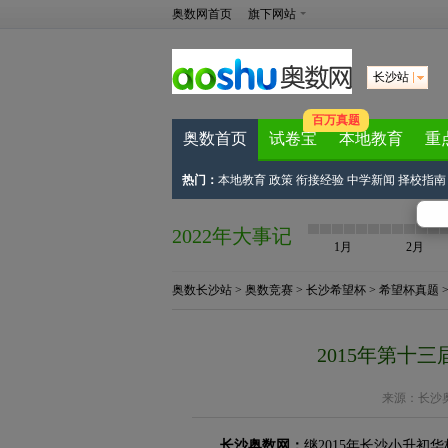
奥数网首页
旗下网站
长沙站
百万真题
奥数首页
试卷宝
本地教育
重
热门：
本地教育
政策
衔接经验
中学新闻
择校指南
2022年大事记
1月
2月
奥数长沙站
>
奥数竞赛
>
长沙希望杯
>
希望杯真题
2015年第十
来源：
长沙
长沙奥数网：
继2015年长沙小升初华