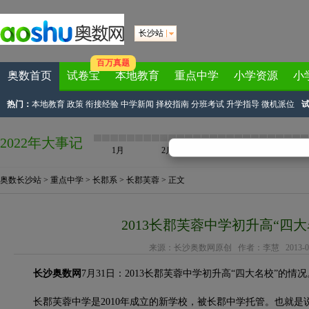
长沙站
百万真题
奥数首页
试卷宝
本地教育
重点中学
小学资源
小
热门：
本地教育
政策
衔接经验
中学新闻
择校指南
分班考试
升学指导
微机派位
2022年大事记
1月
2月
3月
4月
奥数长沙站
>
重点中学
>
长郡系
>
长郡芙蓉
> 正文
2013长郡芙蓉中学初升高“四
来源：
长沙奥数网原创
作者：李慧 2013-07-3
长沙奥数网
7月31日：2013长郡芙蓉中学初升高“四大名校”的情况
长郡芙蓉中学是2010年成立的新学校，被长郡中学托管。也就是