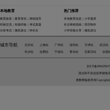
本地教育
热门推荐
教育政策
|
教育资讯
|
择校指导
本地教育信息
|
小学题库
经验交流
|
衔接经验
|
考试真题
长沙择校指南
|
简历制作
分班考试
|
微机派位
|
特长生
小学经验分享
|
微机派位
城市导航
北京站
上海站
广州站
深圳站
天津站
武汉站
长沙站
合肥站
宁波站
青岛站
石家庄站
全国
京ICP备09042963
违法和不良信息举报电话：010-
奥数网
版权所有Copyright@200