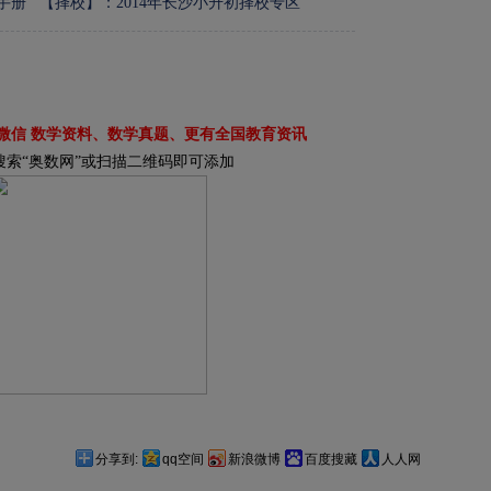
手册
【择校】：2014年长沙小升初择校专区
微信 数学资料、数学真题、更有全国教育资讯
搜索“奥数网”或扫描二维码即可添加
分享到:
qq空间
新浪微博
百度搜藏
人人网