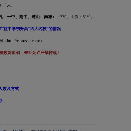
：1人。
礼、一中、附中、麓山、南雅）
：379。比例：51%。
13广益中学初升高“四大名校”的情况
/cs.aoshu.com/）。
奥数网原创，未经允许严禁转载！
的人数及方式
略