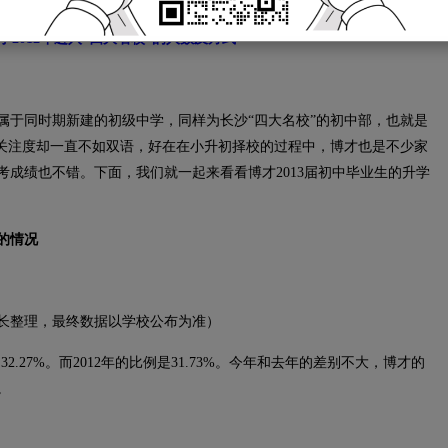
学2012年进入“四大名校”的人数及方式
属于同时期新建的初级中学，同样为长沙“四大名校”的初中部，也就是
受关注度却一直不如双语，好在在小升初择校的过程中，博才也是不少家
成绩也不错。下面，我们就一起来看看博才2013届初中毕业生的升学
”的情况
家长整理，最终数据以学校公布为准）
.27%。而2012年的比例是31.73%。今年和去年的差别不大，博才的
。