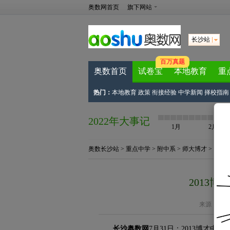
奥数网首页
旗下网站
长沙站
百万真题
奥数首页
试卷宝
本地教育
重
热门：
本地教育
政策
衔接经验
中学新闻
择校指南
2022年大事记
1月
2月
奥数长沙站
>
重点中学
>
附中系
>
师大博才
> 正文
2013
来源：
长沙
长沙奥数网
7月31日：2013博才中