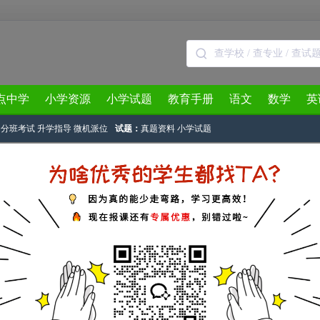
点中学
小学资源
小学试题
教育手册
语文
数学
英
分班考试
升学指导
微机派位
试题：
真题资料
小学试题
3月
4月
5月
6月
7月
8月
博才中学初升高“四大名校”的情况
奥数网原创
作者：李慧 2013-07-31 09:47:44
学初升高“四大名校”的情况。