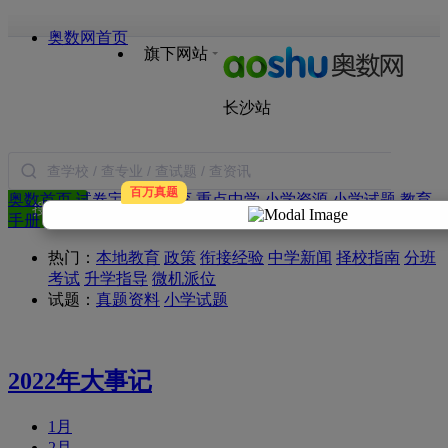
奥数网首页
旗下网站
长沙站
百万真题
奥数首页
试卷宝
本地教育
重点中学
小学资源
小学试题
教育
搜索
手册
语文
数学
英语
作文
日记
图书
热门：
本地教育
政策
衔接经验
中学新闻
择校指南
分班
考试
升学指导
微机派位
试题：
真题资料
小学试题
2022年大事记
1月
2月