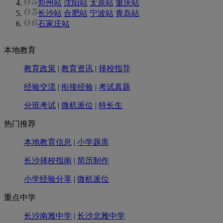
郑州站
沈阳站
太原站
重庆站
长沙站
合肥站
宁波站
青岛站
石家庄站
本地教育
教育政策
|
教育资讯
|
择校指导
经验交流
|
衔接经验
|
考试真题
分班考试
|
微机派位
|
特长生
热门推荐
本地教育信息
|
小学题库
长沙择校指南
|
简历制作
小学经验分享
|
微机派位
重点中学
长沙南雅中学
|
长沙北雅中学