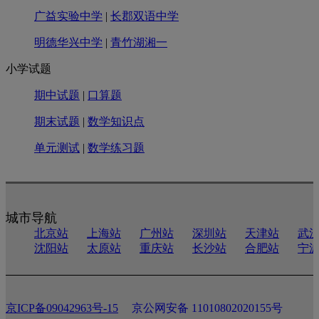
广益实验中学
|
长郡双语中学
明德华兴中学
|
青竹湖湘一
小学试题
期中试题
|
口算题
期末试题
|
数学知识点
单元测试
|
数学练习题
城市导航
北京站
上海站
广州站
深圳站
天津站
武
沈阳站
太原站
重庆站
长沙站
合肥站
宁
京ICP备09042963号-15
京公网安备 11010802020155号