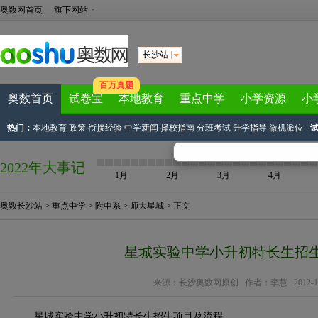
奥数网首页
旗下网站
长沙站
百万真题
奥数首页
试卷宝
本地教育
重点中学
小学资源
小
热门：
本地教育
政策
衔接经验
中学新闻
择校指南
分班考试
升学指导
微机派位
2022年大事记
1月
2月
3月
4月
奥数长沙站
>
重点中学
>
附中系
>
师大星城
> 正文
星城实验中学小升初特长生招
来源：
长沙奥数网原创
作者：李慧 2012-12-0
星城实验中学小升初特长生招生项目及流程。