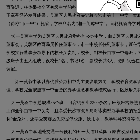
育资源，整体带动全区初级中学的办学水平，满足区域内人民群众就
正享受经济发展成果，芙蓉区人民政府决定将长沙市第十二中学（简称
（简称“市一中”）托管，学校命名为“湘一芙蓉中学”。首轮托管办学时间自
湘一芙蓉中学为芙蓉区人民政府举办的公办中学，由芙蓉区人民政
董事会，芙蓉区教育局局长任董事长，市一中校长任副董事长，新任
学校实行董事会领导下的校长负责制，校长、副校长由市一中选派，
级班子由五人组成，设校长1名，书记1名，副校长共3人。教师队伍
调配。
湘一芙蓉中学以办优质公办初中为主要发展方向，学校教育教学管
理，学校完全按照市一中全套的办学理念和教学模式运行，区政府为
湘一芙蓉中学总规模45个班，可容纳学生2200余名，班额严格按照
工作全部由市一中负责，且享受长沙市教育局对该类型办学学校的招
制”全免外，还享受芙蓉区免费提供校服、饮用水、教学辅导资料等待
湘一芙蓉中学地处交通十分便利的五一大道韭菜园（原省政府对面
一栋和办公楼一栋，总建筑面积11545.97m2。学校教育教学设施