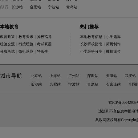
长沙站
合肥站
宁波站
青岛站
本地教育
热门推荐
教育政策
|
教育资讯
|
择校指导
本地教育信息
|
小学题库
经验交流
|
衔接经验
|
考试真题
长沙择校指南
|
简历制作
分班考试
|
微机派位
|
特长生
小学经验分享
|
微机派位
城市导航
北京站
上海站
广州站
深圳站
天津站
武汉站
长沙站
合肥站
宁波站
青岛站
石家庄站
全国
京ICP备09042963
违法和不良信息举报电话：010-
奥数网
版权所有Copyright@200