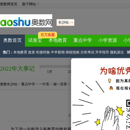
奥数网首页
旗下网站
长沙站
百万真题
奥数首页
试卷宝
本地教育
重点中学
小学资源
小
热门：
本地教育
政策
衔接经验
中学新闻
择校指南
分班考试
升学指导
微机派位
2022年大事记
1月
2月
3月
4月
奥数长沙站
>
重点中学
>
一中系
>
湘一芙蓉
> 正文
湘一芙蓉中学简介
来源：
长沙奥数网编辑整理
2012-05-18 
为了进一步推进义务教育均衡发展，发挥省示范性优质教育资源的