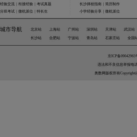
经验交流
|
衔接经验
|
考试真题
长沙择校指南
|
简历制作
分班考试
|
微机派位
|
特长生
小学经验分享
|
微机派位
城市导航
北京站
上海站
广州站
深圳站
天津站
武汉站
长沙站
合肥站
宁波站
青岛站
石家庄站
全国
京ICP备09042963
违法和不良信息举报电话：010-
奥数网
版权所有Copyright@200