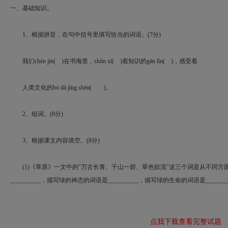
一、基础知识。
1
、根据拼音，在句中括号里填写恰当的词语。
(7
分
)
我们
chén jìn(
)
在书海里，
shǔn xī(
)
着知识的
gān lín(
)
，感受着
人类文化的
bó dā jīng shēn(
)
。
2
、组词。
(8
分
)
3
、根据课文内容填空。
(8
分
)
(1)
《草原》一文中的
"
万古长青、千山一碧、翠色欲流
"
这三个词是从不同方
__________
，描写绿的神态的词语是
__________
，描写绿的生命的词语是
_______
点我下载查看完整试题