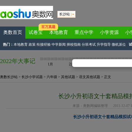
长沙站
百万真题
奥数首页
试卷宝
本地教育
重点中学
小学资源
小
热门：
本地教育
政策
衔接经验
中学新闻
择校指南
分班考试
升学指导
微机派位
2022年大事记
1月
2月
3月
4月
奥数长沙站
>
长沙小学试题
>
六年级
>
其他试题
>
语文其他试题
> 正文
长沙小升初语文十套精品模拟
来源：
奥数网编辑整理
2011-12-07 13
长沙小升初语文十套精品模拟试